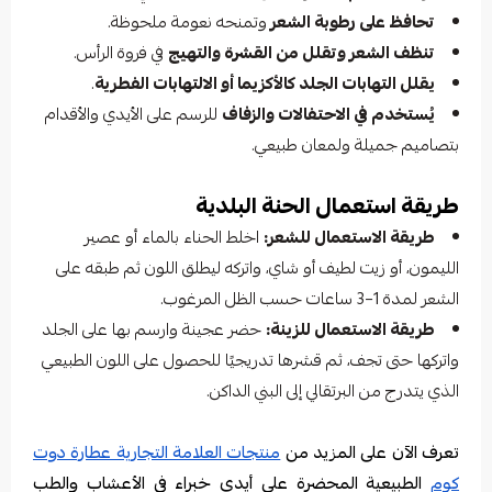
تحافظ على رطوبة الشعر
وتمنحه نعومة ملحوظة.
تنظف الشعر وتقلل من القشرة والتهيج
في فروة الرأس.
يقلل التهابات الجلد كالأكزيما أو الالتهابات الفطرية
.
يُستخدم في الاحتفالات والزفاف
للرسم على الأيدي والأقدام
بتصاميم جميلة ولمعان طبيعي.
طريقة استعمال الحنة البلدية
طريقة الاستعمال للشعر:
اخلط الحناء بالماء أو عصير
الليمون، أو زيت لطيف أو شاي، واتركه ليطلق اللون ثم طبقه على
الشعر لمدة 1–3 ساعات حسب الظل المرغوب.
طريقة الاستعمال للزينة:
حضر عجينة وارسم بها على الجلد
واتركها حتى تجف، ثم قشرها تدريجيًا للحصول على اللون الطبيعي
الذي يتدرج من البرتقالي إلى البني الداكن.
تعرف الآن على المزيد من
منتجات العلامة التجارية عطارة دوت
كوم
الطبيعية المحضرة على أيدي خبراء في الأعشاب والطب