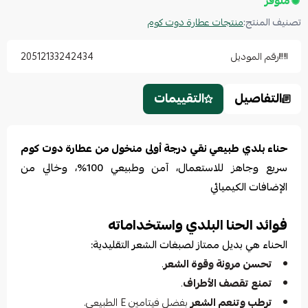
متوفر
تصنيف المنتج:
منتجات عطارة دوت كوم
رقم الموديل
20512133242434
التفاصيل
التقييمات
حناء بلدي طبيعي نقي درجة أولى منخول من عطارة دوت كوم
سريع وجاهز للاستعمال، آمن وطبيعي 100%، وخالي من
الإضافات الكيميائي
فوائد الحنا البلدي واستخداماته
الحناء هي بديل ممتاز لصبغات الشعر التقليدية:
تحسن مرونة وقوة الشعر
.
تمنع تقصف الأطراف
.
ترطب وتنعم الشعر
بفضل فيتامين E الطبيعي.