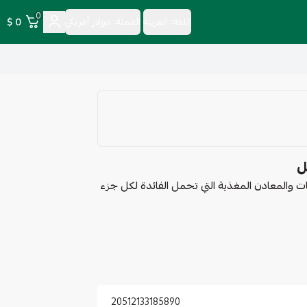
0
0 $
اللغة:
العربية
العملة:
دولار أمريكي
نات والمعادن المغذية التي تحمل الفائدة لكل جزء
20512133185890