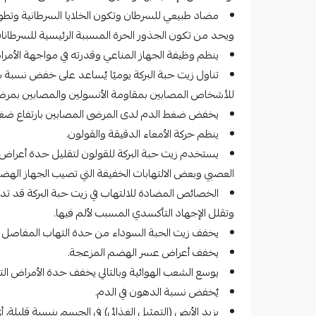
مضاد طبيعي للسرطان وتكون الخلايا السرطانية وتطورها
ويحد من تكون الجذور الحرة المسببة الرئيسية للسرطانا
ينظم وظيفة الجهاز المناعي وقدرته في مواجهة الأمر
تناول زيت حبة البركة يوميًا يُساعد على خفض نسبة
للأشخاص المصابين بمقاومة الأنسولين والمصابين بمرض ا
يخفض ضغط الدم لدى المرضى المصابين بارتفاع ضغط
ينظم حركة الأمعاء الدقيقة والقولون.
يستخدم زيت حبة البركة للقولون لتقليل حدة أعراض ا
العصبي وبعض الالتهابات الخفيفة التي تصيب الجهاز الهض
الخصائص المضادة للالتهاب في زيت حبة البركة قد تدعم
وتقلل الإجهاد التأكسدي المسبب لألم فيها.
يخفف زيت الحبة السوداء من حدة التهاب المفاصل بم
يخفف أعراض عسر الهضم المزعجة.
يوسع الشعب الهوائية وبالتالي يخفف حدة الأمراض ال
يُخفض نسبة الدهون في الدم.
يزيد الأيض (التمثيل الغذائي) في الجسم بنسبة قليلة، 